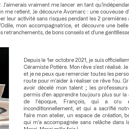
. J'aimerais vraiment me lancer en tant qu'indépenda
n me retient. Je découvre Avomarc : une couveuse d'e
r leur activité sans risques pendant les 2 premières a
d'Odile, mon accompagnatrice, et découvre une belle
retranchements, de bons conseils et d'une gentillesse
Depuis le 1er octobre 2021, je suis officiel
Céramiste Potière. Mon rêve s'est réalisé. J
et je ne peux que remercier toutes les pers
route pour m'aider à réaliser ce rêve fou. 
avoir décelé mon talent ; les professeurs
permis d'en apprendre toujours plus sur 
de l’époque, François, qui a cru
inconditionnellement, et qui a sacrifié no
faire mon atelier, un espace de création, b
qui m'a accompagnée sans relâche dans la
Merci. Merci mille fois !