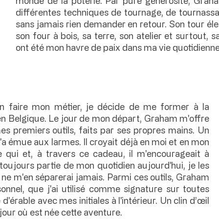
monde de la poterie. Par pure générosité, Graha
différentes techniques de tournage, de tournassage
sans jamais rien demander en retour. Son tour élec
son four à bois, sa terre, son atelier et surtout, 
ont été mon havre de paix dans ma vie quotidienne s
'en faire mon métier, je décide de me former à la
n Belgique. Le jour de mon départ, Graham m'offre
es premiers outils, faits par ses propres mains. Un
 émue aux larmes. Il croyait déjà en moi et en mon
e qui et, à travers ce cadeau, il m'encourageait à
 toujours partie de mon quotidien aujourd'hui, je les
t ne m'en séparerai jamais. Parmi ces outils, Graham
nnel, que j'ai utilisé comme signature sur toutes
d'érable avec mes initiales à l'intérieur. Un clin d’œil
our où est née cette aventure.