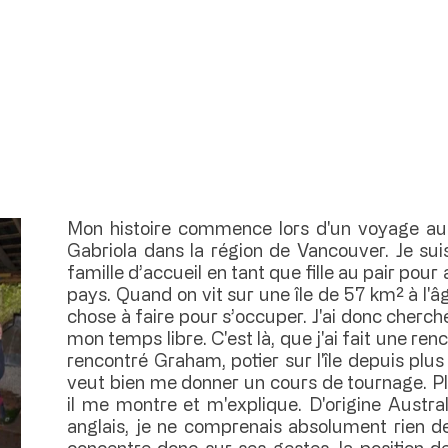
Mon histoire commence lors d'un voyage au C
Gabriola dans la région de Vancouver. Je sui
famille d’accueil en tant que fille au pair pour 
pays. Quand on vit sur une île de 57 km² à l'âg
chose à faire pour s’occuper. J'ai donc cherch
mon temps libre. C'est là, que j'ai fait une ren
rencontré Graham, potier sur l'île depuis plus
veut bien me donner un cours de tournage. Ple
il me montre et m'explique. D'origine Austra
anglais, je ne comprenais absolument rien de
concentre donc sur ses gestes, la position d