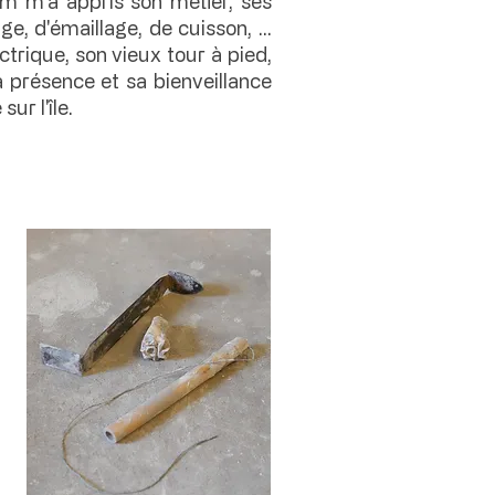
m m'a appris son métier, ses
, d'émaillage, de cuisson, ...
trique, son vieux tour à pied,
sa présence et sa bienveillance
ur l'île.